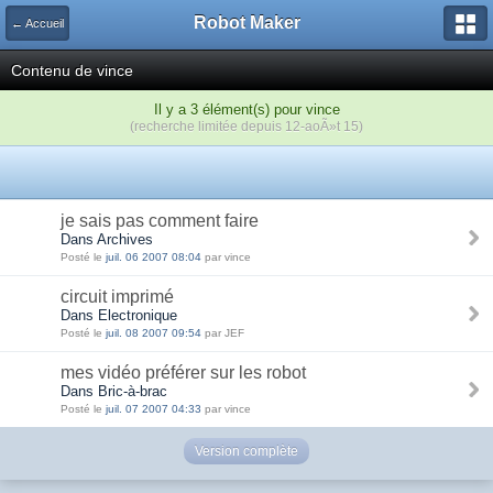
Robot Maker
← Accueil
Contenu de vince
Il y a 3 élément(s) pour vince
(recherche limitée depuis 12-aoÃ»t 15)
je sais pas comment faire
Dans Archives
Posté le
juil. 06 2007 08:04
par vince
circuit imprimé
Dans Electronique
Posté le
juil. 08 2007 09:54
par JEF
mes vidéo préférer sur les robot
Dans Bric-à-brac
Posté le
juil. 07 2007 04:33
par vince
Version complète