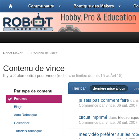
Communauté
Boutique des Makers
Co
Robot Maker
→
Contenu de vince
Contenu de vince
Il y a 3 élément(s) pour vince
(recherche limitée depuis 15-aoÃ»t 15)
Trier par
dernière mise à jour
titr
Par type de contenu
Forums
je sais pas comment faire
dans
Commencé par
vince
, 06 juil. 2007
Blogs
Actu Robotique
circuit imprimé
dans
Electroniqu
Commencé par
vince
, 08 juil. 2007
Calendrier
Tutoriels robotique
mes vidéo préférer sur les rob