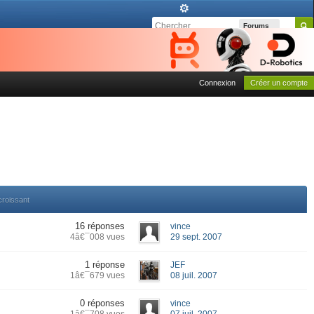
Forums
Connexion
Créer un compte
croissant
16 réponses
vince
4â€¯008 vues
29 sept. 2007
1 réponse
JEF
1â€¯679 vues
08 juil. 2007
0 réponses
vince