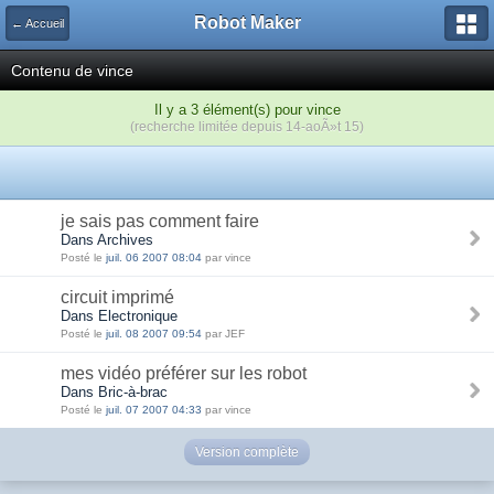
Robot Maker
← Accueil
Contenu de vince
Il y a 3 élément(s) pour vince
(recherche limitée depuis 14-aoÃ»t 15)
je sais pas comment faire
Dans Archives
Posté le
juil. 06 2007 08:04
par vince
circuit imprimé
Dans Electronique
Posté le
juil. 08 2007 09:54
par JEF
mes vidéo préférer sur les robot
Dans Bric-à-brac
Posté le
juil. 07 2007 04:33
par vince
Version complète