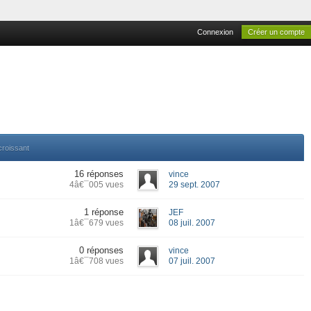
Connexion
Créer un compte
croissant
16 réponses
vince
4â€¯005 vues
29 sept. 2007
1 réponse
JEF
1â€¯679 vues
08 juil. 2007
0 réponses
vince
1â€¯708 vues
07 juil. 2007