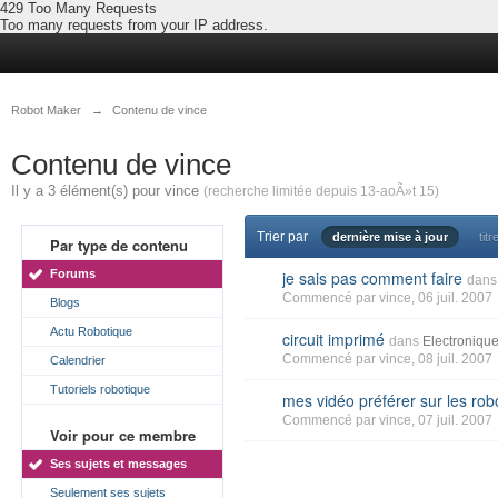
429 Too Many Requests
Too many requests from your IP address.
Robot Maker
→
Contenu de vince
Contenu de vince
Il y a 3 élément(s) pour vince
(recherche limitée depuis 13-aoÃ»t 15)
Trier par
dernière mise à jour
titr
Par type de contenu
Forums
je sais pas comment faire
dans
Commencé par
vince
, 06 juil. 2007
Blogs
Actu Robotique
circuit imprimé
dans
Electroniqu
Commencé par
vince
, 08 juil. 2007
Calendrier
Tutoriels robotique
mes vidéo préférer sur les rob
Commencé par
vince
, 07 juil. 2007
Voir pour ce membre
Ses sujets et messages
Seulement ses sujets