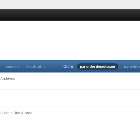
Ordre
e
réponses
visualisations
par ordre décroissant
par ordre 
Archives
e
ot
dans
Bric-à-brac