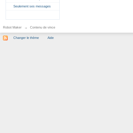
Seulement ses messages
Robot Maker
→
Contenu de vince
Changer le thème
Aide