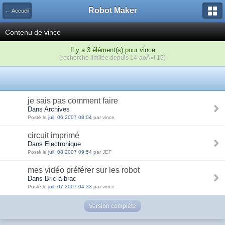
Robot Maker
← Accueil
Contenu de vince
Il y a 3 élément(s) pour vince
(recherche limitée depuis 14-aoÃ»t 15)
je sais pas comment faire
Dans Archives
Posté le
juil. 06 2007 08:04
par vince
circuit imprimé
Dans Electronique
Posté le
juil. 08 2007 09:54
par JEF
mes vidéo préférer sur les robot
Dans Bric-à-brac
Posté le
juil. 07 2007 04:33
par vince
Version complète