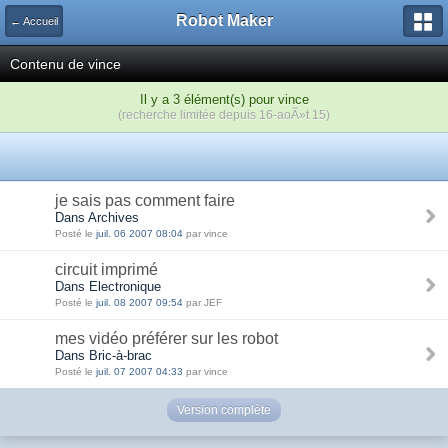
Robot Maker
← Accueil
Contenu de vince
Il y a 3 élément(s) pour vince
(recherche limitée depuis 16-aoÃ»t 15)
je sais pas comment faire
Dans Archives
Posté le
juil. 06 2007 08:04
par vince
circuit imprimé
Dans Electronique
Posté le
juil. 08 2007 09:54
par JEF
mes vidéo préférer sur les robot
Dans Bric-à-brac
Posté le
juil. 07 2007 04:33
par vince
Version complète