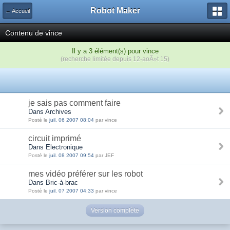
Robot Maker
← Accueil
Contenu de vince
Il y a 3 élément(s) pour vince
(recherche limitée depuis 12-aoÃ»t 15)
je sais pas comment faire
Dans Archives
Posté le
juil. 06 2007 08:04
par vince
circuit imprimé
Dans Electronique
Posté le
juil. 08 2007 09:54
par JEF
mes vidéo préférer sur les robot
Dans Bric-à-brac
Posté le
juil. 07 2007 04:33
par vince
Version complète