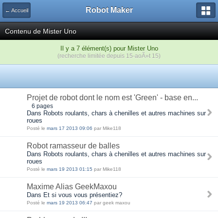
Robot Maker
← Accueil
Contenu de Mister Uno
Il y a 7 élément(s) pour Mister Uno
(recherche limitée depuis 15-aoÃ»t 15)
Projet de robot dont le nom est 'Green' - base en...
6 pages
Dans Robots roulants, chars à chenilles et autres machines sur
roues
Posté le
mars 17 2013 09:06
par Mike118
Robot ramasseur de balles
Dans Robots roulants, chars à chenilles et autres machines sur
roues
Posté le
mars 19 2013 01:15
par Mike118
Maxime Alias GeekMaxou
Dans Et si vous vous présentiez?
Posté le
mars 19 2013 06:47
par geek maxou