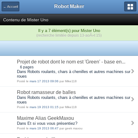
Robot Maker
← Accueil
Contenu de Mister Uno
Il y a 7 élément(s) pour Mister Uno
(recherche limitée depuis 13-aoÃ»t 15)
Projet de robot dont le nom est 'Green' - base en...
6 pages
Dans Robots roulants, chars à chenilles et autres machines sur
roues
Posté le
mars 17 2013 09:06
par Mike118
Robot ramasseur de balles
Dans Robots roulants, chars à chenilles et autres machines sur
roues
Posté le
mars 19 2013 01:15
par Mike118
Maxime Alias GeekMaxou
Dans Et si vous vous présentiez?
Posté le
mars 19 2013 06:47
par geek maxou