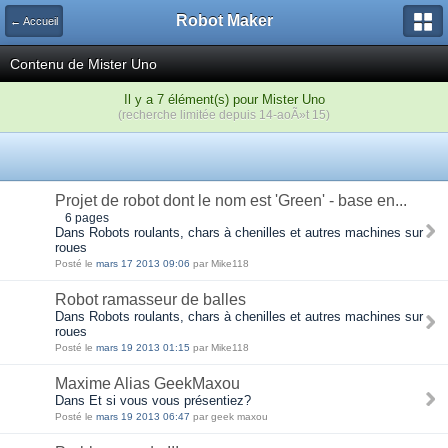
Robot Maker
← Accueil
Contenu de Mister Uno
Il y a 7 élément(s) pour Mister Uno
(recherche limitée depuis 14-aoÃ»t 15)
Projet de robot dont le nom est 'Green' - base en...
6 pages
Dans Robots roulants, chars à chenilles et autres machines sur
roues
Posté le
mars 17 2013 09:06
par Mike118
Robot ramasseur de balles
Dans Robots roulants, chars à chenilles et autres machines sur
roues
Posté le
mars 19 2013 01:15
par Mike118
Maxime Alias GeekMaxou
Dans Et si vous vous présentiez?
Posté le
mars 19 2013 06:47
par geek maxou