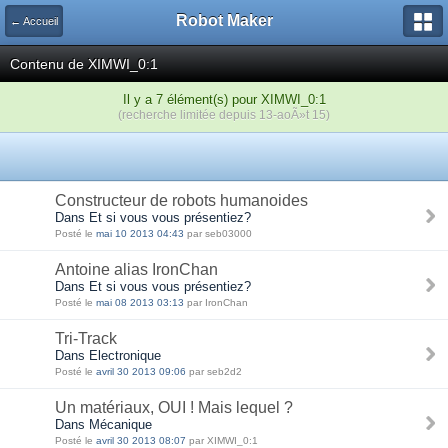
Robot Maker
← Accueil
Contenu de XIMWI_0:1
Il y a 7 élément(s) pour XIMWI_0:1
(recherche limitée depuis 13-aoÃ»t 15)
Constructeur de robots humanoides
Dans Et si vous vous présentiez?
Posté le
mai 10 2013 04:43
par seb03000
Antoine alias IronChan
Dans Et si vous vous présentiez?
Posté le
mai 08 2013 03:13
par IronChan
Tri-Track
Dans Electronique
Posté le
avril 30 2013 09:06
par seb2d2
Un matériaux, OUI ! Mais lequel ?
Dans Mécanique
Posté le
avril 30 2013 08:07
par XIMWI_0:1