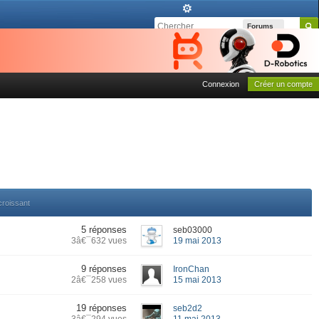
Forums
Connexion
Créer un compte
croissant
5 réponses
seb03000
3â€¯632 vues
19 mai 2013
9 réponses
IronChan
2â€¯258 vues
15 mai 2013
19 réponses
seb2d2