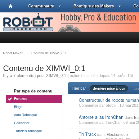
Communauté
Boutique des Makers
Co
Robot Maker
→
Contenu de XIMWI_0:1
Contenu de XIMWI_0:1
Il y a 7 élément(s) pour XIMWI_0:1
(recherche limitée depuis 14-aoÃ»t 15)
Trier par
dernière mise à jour
titr
Par type de contenu
Forums
Constructeur de robots human
Commencé par
olivthill
, 10 mai 201
Blogs
Actu Robotique
Antoine alias IronChan
dans
Et
Commencé par
IronChan
, 08 mai 
Calendrier
Tutoriels robotique
Tri-Track
dans
Electronique