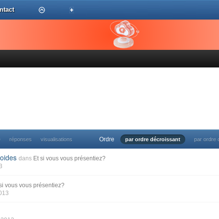
ntact
Ordre
e
réponses
visualisations
par ordre décroissant
par ordre 
oides
dans
Et si vous vous présentiez?
3
 si vous vous présentiez?
2013