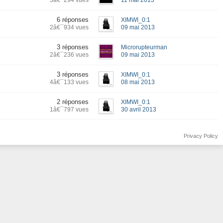
3â€¯294 vues
11 mai 2013
6 réponses
XIMWI_0:1
2â€¯934 vues
09 mai 2013
3 réponses
Microrupteurman
2â€¯236 vues
09 mai 2013
3 réponses
XIMWI_0:1
4â€¯133 vues
08 mai 2013
2 réponses
XIMWI_0:1
1â€¯797 vues
30 avril 2013
Privacy Policy