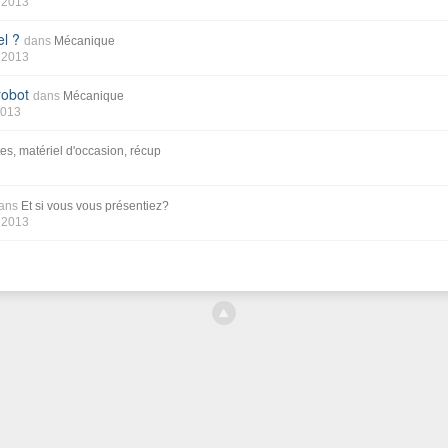
l 2013
el ?
dans
Mécanique
l 2013
robot
dans
Mécanique
2013
s, matériel d'occasion, récup
ans
Et si vous vous présentiez?
l 2013