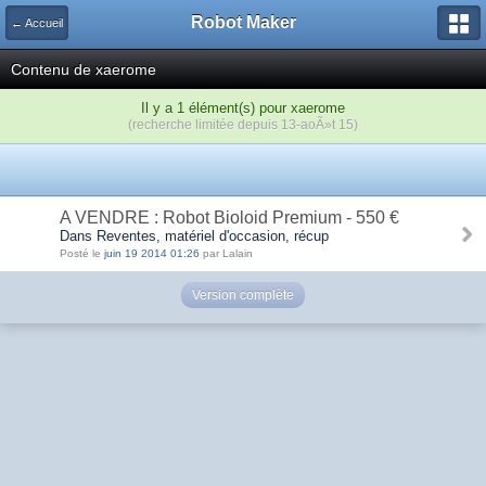
Robot Maker
← Accueil
Contenu de xaerome
Il y a 1 élément(s) pour xaerome
(recherche limitée depuis 13-aoÃ»t 15)
A VENDRE : Robot Bioloid Premium - 550 €
Dans Reventes, matériel d'occasion, récup
Posté le
juin 19 2014 01:26
par Lalain
Version complète