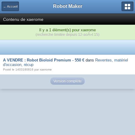
Robot Maker
← Accueil
Contenu de xaerome
Il y a 1 élément(s) pour xaerome
(recherche limitée depuis 12-aoÃ»t 15)
A VENDRE : Robot Bioloid Premium - 550 €
dans
Reventes, matériel
d'occasion, récup
Posté le 1403180816 par xaerome
Version complète