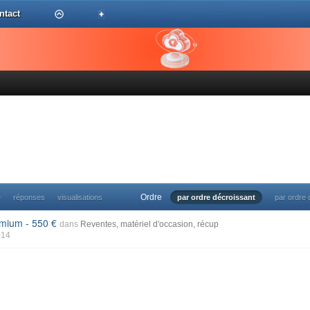
ntact
Ordre
e
réponses
visualisations
par ordre décroissant
par ordre 
remium - 550
dans
Reventes, matériel d'occasion, récup
014