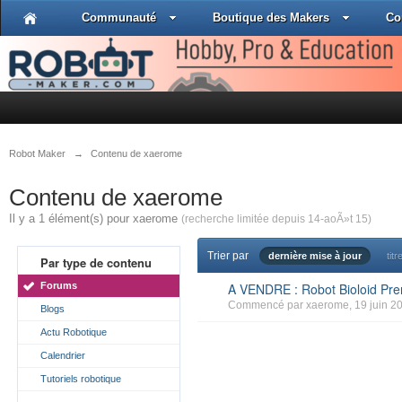
Communauté
Boutique des Makers
Co
Robot Maker
→
Contenu de xaerome
Contenu de xaerome
Il y a 1 élément(s) pour xaerome
(recherche limitée depuis 14-aoÃ»t 15)
Trier par
dernière mise à jour
titr
Par type de contenu
Forums
A VENDRE : Robot Bioloid P
Commencé par
xaerome
, 19 juin 2
Blogs
Actu Robotique
Calendrier
Tutoriels robotique