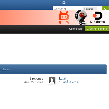
Forums
Connexion
Créer un compte
croissant
1 réponse
Lalain
4â€¯290 vues
18 aoÃ»t 2014