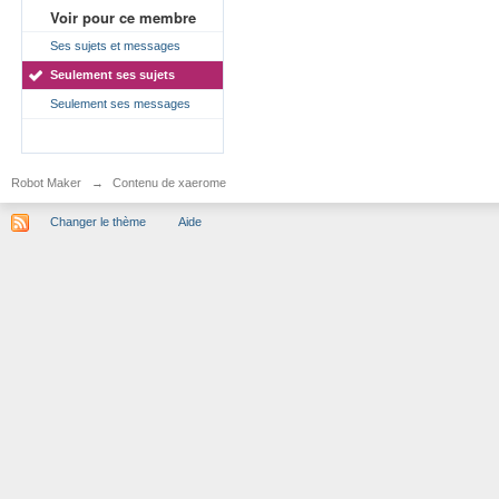
Voir pour ce membre
Ses sujets et messages
Seulement ses sujets
Seulement ses messages
Robot Maker
→
Contenu de xaerome
Changer le thème
Aide