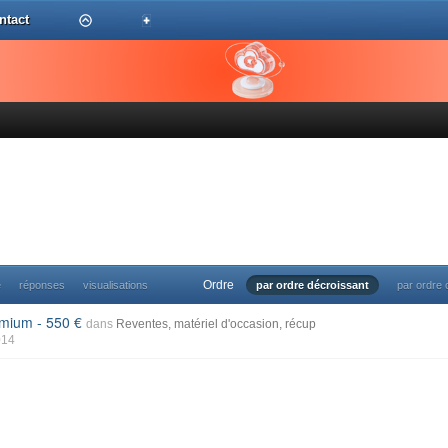
ntact
Ordre
e
réponses
visualisations
par ordre décroissant
par ordre 
remium - 550
dans
Reventes, matériel d'occasion, récup
014