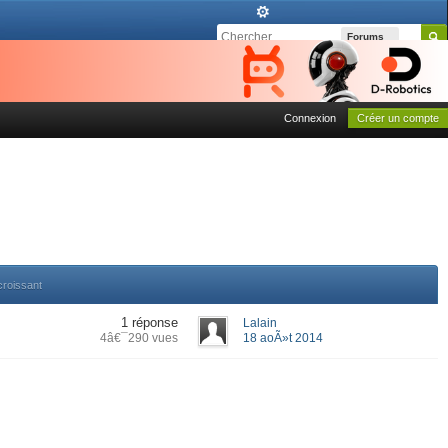
Forums
Connexion
Créer un compte
croissant
1 réponse
Lalain
4â€¯290 vues
18 aoÃ»t 2014