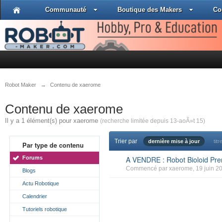
Communauté
Boutique des Makers
Co
Robot Maker
→
Contenu de xaerome
Contenu de xaerome
Il y a 1 élément(s) pour xaerome
(recherche limitée depuis 13-aoÃ»t 15)
Trier par
dernière mise à jour
titr
Par type de contenu
Forums
A VENDRE : Robot Bioloid P
Commencé par
xaerome
, 19 juin 2
Blogs
Actu Robotique
Calendrier
Tutoriels robotique