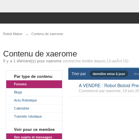
Robot Maker
→
Contenu de xaerome
Contenu de xaerome
Il y a 1 élément(s) pour xaerome
(recherche limitée depuis 13-aoÃ»t 15)
Trier par
dernière mise à jour
titr
Par type de contenu
Forums
A VENDRE : Robot Bioloid P
Commencé par
xaerome
, 19 juin 2
Blogs
Actu Robotique
Calendrier
Tutoriels robotique
Voir pour ce membre
Ses sujets et messages