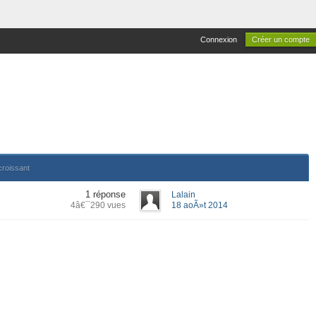
Connexion
Créer un compte
croissant
1 réponse
Lalain
4â€¯290 vues
18 aoÃ»t 2014