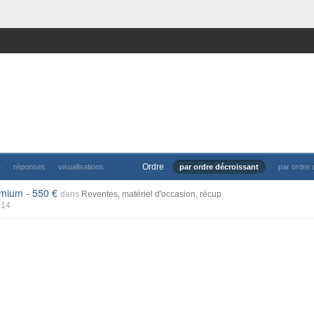
Ordre
e
réponses
visualisations
par ordre décroissant
par ordre 
remium - 550
dans
Reventes, matériel d'occasion, récup
014