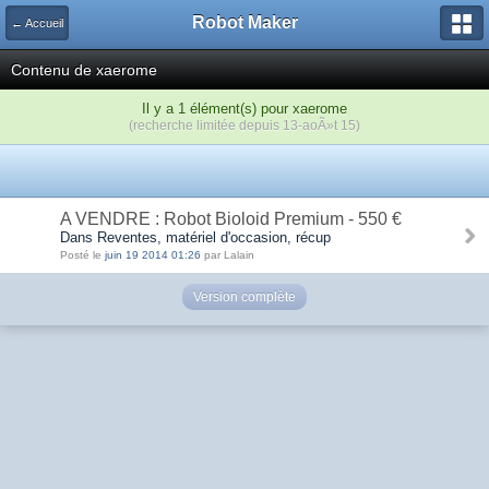
Robot Maker
← Accueil
Contenu de xaerome
Il y a 1 élément(s) pour xaerome
(recherche limitée depuis 13-aoÃ»t 15)
A VENDRE : Robot Bioloid Premium - 550 €
Dans Reventes, matériel d'occasion, récup
Posté le
juin 19 2014 01:26
par Lalain
Version complète