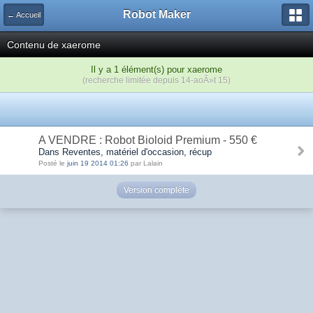
Robot Maker
← Accueil
Contenu de xaerome
Il y a 1 élément(s) pour xaerome
(recherche limitée depuis 14-aoÃ»t 15)
A VENDRE : Robot Bioloid Premium - 550 €
Dans Reventes, matériel d'occasion, récup
Posté le
juin 19 2014 01:26
par Lalain
Version complète