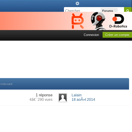
Forums
Connexion
Créer un compte
croissant
1 réponse
Lalain
4â€¯290 vues
18 aoÃ»t 2014