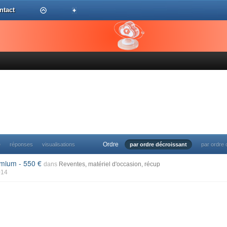
ntact
Ordre
e
réponses
visualisations
par ordre décroissant
par ordre 
remium - 550
dans
Reventes, matériel d'occasion, récup
014