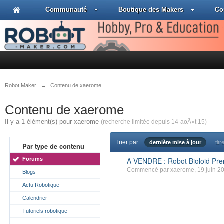
Communauté
Boutique des Makers
Co
Robot Maker
→
Contenu de xaerome
Contenu de xaerome
Il y a 1 élément(s) pour xaerome
(recherche limitée depuis 14-aoÃ»t 15)
Trier par
dernière mise à jour
titr
Par type de contenu
Forums
A VENDRE : Robot Bioloid P
Commencé par
xaerome
, 19 juin 2
Blogs
Actu Robotique
Calendrier
Tutoriels robotique