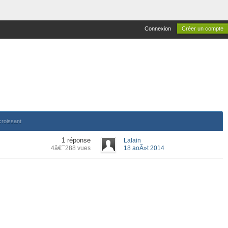
Connexion
Créer un compte
croissant
1 réponse
Lalain
4â€¯288 vues
18 aoÃ»t 2014