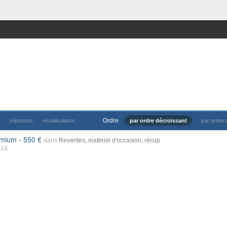
Ordre
e
réponses
visualisations
par ordre décroissant
par ordre 
mium - 550 €
dans
Reventes, matériel d'occasion, récup
014