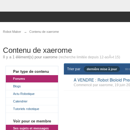
Robot Maker
→
Contenu de xaerome
Contenu de xaerome
Il y a 1 élément(s) pour xaerome
(recherche limitée depuis 12-aoÃ»t 15)
Trier par
dernière mise à jour
titr
Par type de contenu
Forums
A VENDRE : Robot Bioloid Pre
Commencé par
xaerome
, 19 juin 2
Blogs
Actu Robotique
Calendrier
Tutoriels robotique
Voir pour ce membre
Ses sujets et messages