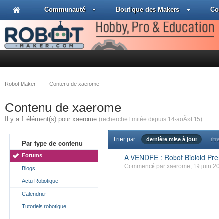
Communauté
Boutique des Makers
Co
Robot Maker
→
Contenu de xaerome
Contenu de xaerome
Il y a 1 élément(s) pour xaerome
(recherche limitée depuis 14-aoÃ»t 15)
Trier par
dernière mise à jour
titr
Par type de contenu
Forums
A VENDRE : Robot Bioloid P
Commencé par
xaerome
, 19 juin 2
Blogs
Actu Robotique
Calendrier
Tutoriels robotique