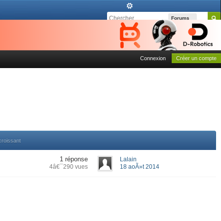
Forums
Connexion
Créer un compte
croissant
1 réponse
Lalain
4â€¯290 vues
18 aoÃ»t 2014