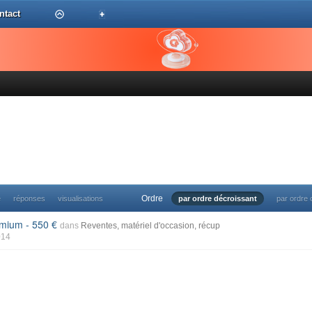
ntact
Ordre
e
réponses
visualisations
par ordre décroissant
par ordre 
remium - 550
dans
Reventes, matériel d'occasion, récup
014