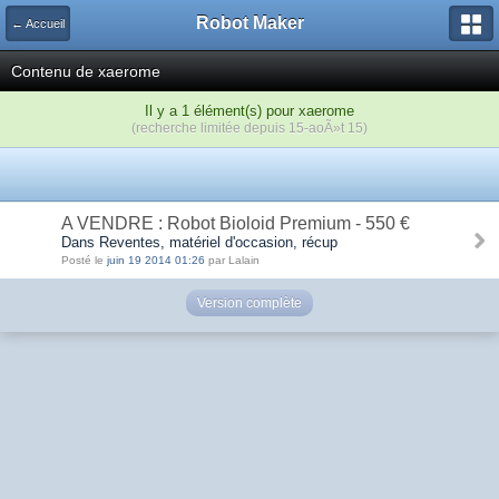
Robot Maker
← Accueil
Contenu de xaerome
Il y a 1 élément(s) pour xaerome
(recherche limitée depuis 15-aoÃ»t 15)
A VENDRE : Robot Bioloid Premium - 550 €
Dans Reventes, matériel d'occasion, récup
Posté le
juin 19 2014 01:26
par Lalain
Version complète