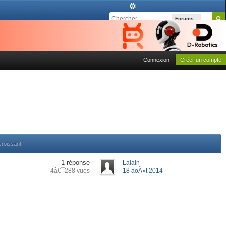
Forums
Connexion
Créer un compte
croissant
1 réponse
Lalain
4â€¯288 vues
18 aoÃ»t 2014