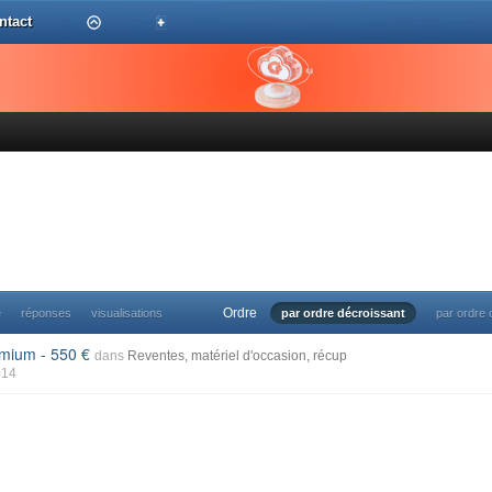
ntact
Ordre
e
réponses
visualisations
par ordre décroissant
par ordre 
remium - 550
dans
Reventes, matériel d'occasion, récup
014