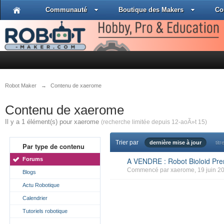
Communauté
Boutique des Makers
Co
Robot Maker
→
Contenu de xaerome
Contenu de xaerome
Il y a 1 élément(s) pour xaerome
(recherche limitée depuis 12-aoÃ»t 15)
Trier par
dernière mise à jour
titr
Par type de contenu
Forums
A VENDRE : Robot Bioloid P
Commencé par
xaerome
, 19 juin 2
Blogs
Actu Robotique
Calendrier
Tutoriels robotique