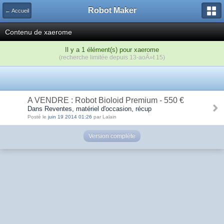
Robot Maker
← Accueil
Contenu de xaerome
Il y a 1 élément(s) pour xaerome
(recherche limitée depuis 13-aoÃ»t 15)
A VENDRE : Robot Bioloid Premium - 550 €
Dans Reventes, matériel d'occasion, récup
Posté le
juin 19 2014 01:26
par Lalain
Version complète