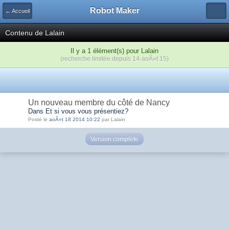
Robot Maker
← Accueil
Contenu de Lalain
Il y a 1 élément(s) pour Lalain
(recherche limitée depuis 14-aoÃ»t 15)
Un nouveau membre du côté de Nancy
Dans Et si vous vous présentiez?
Posté le
aoÃ»t 18 2014 10:22
par Lalain
Version complète