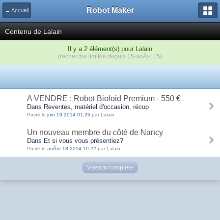
Robot Maker
← Accueil
Contenu de Lalain
Il y a 2 élément(s) pour Lalain
(recherche limitée depuis 15-aoÃ»t 15)
A VENDRE : Robot Bioloid Premium - 550 €
Dans Reventes, matériel d'occasion, récup
Posté le
juin 19 2014 01:26
par Lalain
Un nouveau membre du côté de Nancy
Dans Et si vous vous présentiez?
Posté le
aoÃ»t 18 2014 10:22
par Lalain
Version complète