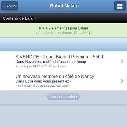
Robot Maker
← Accueil
Contenu de Lalain
Il y a 2 élément(s) pour Lalain
(recherche limitée depuis 12-aoÃ»t 15)
A VENDRE : Robot Bioloid Premium - 550 €
Dans Reventes, matériel d'occasion, récup
Posté le
juin 19 2014 01:26
par Lalain
Un nouveau membre du côté de Nancy
Dans Et si vous vous présentiez?
Posté le
aoÃ»t 18 2014 10:22
par Lalain
Version complète