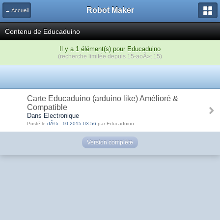
Robot Maker
← Accueil
Contenu de Educaduino
Il y a 1 élément(s) pour Educaduino
(recherche limitée depuis 15-aoÃ»t 15)
Carte Educaduino (arduino like) Amélioré &
Compatible
Dans Electronique
Posté le
dÃ©c. 10 2015 03:56
par Educaduino
Version complète