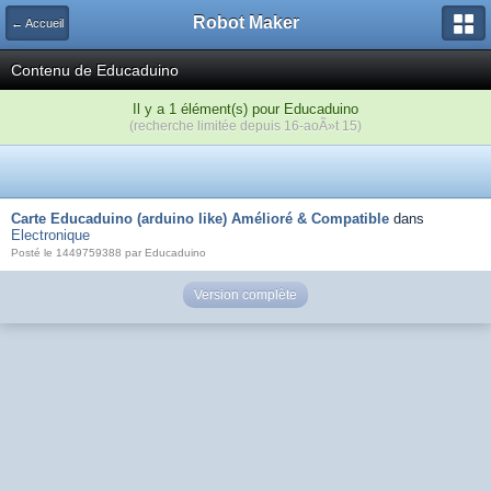
Robot Maker
← Accueil
Contenu de Educaduino
Il y a 1 élément(s) pour Educaduino
(recherche limitée depuis 16-aoÃ»t 15)
Carte Educaduino (arduino like) Amélioré & Compatible
dans
Electronique
Posté le 1449759388 par Educaduino
Version complète