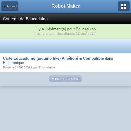
Robot Maker
← Accueil
Contenu de Educaduino
Il y a 1 élément(s) pour Educaduino
(recherche limitée depuis 13-aoÃ»t 15)
Carte Educaduino (arduino like) Amélioré & Compatible
dans
Electronique
Posté le 1449759388 par Educaduino
Version complète