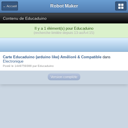
Robot Maker
← Accueil
Contenu de Educaduino
Il y a 1 élément(s) pour Educaduino
(recherche limitée depuis 13-aoÃ»t 15)
Carte Educaduino (arduino like) Amélioré & Compatible
dans
Electronique
Posté le 1449759388 par Educaduino
Version complète