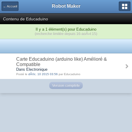
Robot Maker
← Accueil
Contenu de Educaduino
Il y a 1 élément(s) pour Educaduino
(recherche limitée depuis 16-aoÃ»t 15)
Carte Educaduino (arduino like) Amélioré &
Compatible
Dans Electronique
Posté le
dÃ©c. 10 2015 03:56
par Educaduino
Version complète