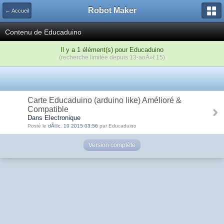
Robot Maker
← Accueil
Contenu de Educaduino
Il y a 1 élément(s) pour Educaduino
(recherche limitée depuis 13-aoÃ»t 15)
Carte Educaduino (arduino like) Amélioré &
Compatible
Dans Electronique
Posté le
dÃ©c. 10 2015 03:56
par Educaduino
Version complète