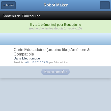
Robot Maker
← Accueil
Contenu de Educaduino
Il y a 1 élément(s) pour Educaduino
(recherche limitée depuis 14-aoÃ»t 15)
Carte Educaduino (arduino like) Amélioré &
Compatible
Dans Electronique
Posté le
dÃ©c. 10 2015 03:56
par Educaduino
Version complète