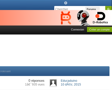
Forums
Connexion
Créer un compte
croissant
0 réponses
Educaduino
1â€¯935 vues
10 dÃ©c. 2015