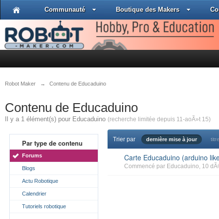
Communauté
Boutique des Makers
Co
Robot Maker
→
Contenu de Educaduino
Contenu de Educaduino
Il y a 1 élément(s) pour Educaduino
(recherche limitée depuis 11-aoÃ»t 15)
Trier par
dernière mise à jour
titr
Par type de contenu
Forums
Carte Educaduino (arduino lik
Commencé par
Educaduino
, 10 dÃ
Blogs
Actu Robotique
Calendrier
Tutoriels robotique