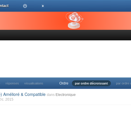
ntact
Ordre
e
réponses
visualisations
par ordre décroissant
par ordre 
e) Amélioré & Compatible
dans
Electronique
©c. 2015