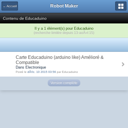
Robot Maker
← Accueil
Contenu de Educaduino
Il y a 1 élément(s) pour Educaduino
(recherche limitée depuis 13-aoÃ»t 15)
Carte Educaduino (arduino like) Amélioré &
Compatible
Dans Electronique
Posté le
dÃ©c. 10 2015 03:56
par Educaduino
Version complète