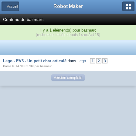
Robot Maker
← Accueil
Contenu de bazmarc
Il y a 1 élément(s) pour bazmarc
(recherche limitée depuis 14-aoÃ»t 15)
Lego - EV3 - Un petit char articulé
dans
Lego
1
2
3
Posté le 1479002739 par bazmarc
Version complète