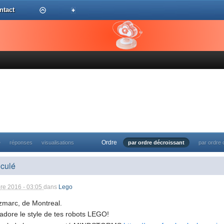
ntact
Ordre
e
réponses
visualisations
par ordre décroissant
par ordre 
iculé
re 2016 - 03:05
dans
Lego
zmarc, de Montreal.
'adore le style de tes robots LEGO!