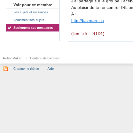
J'ai partagé sur le groupe F
Voir pour ce membre
Au plaisir de te rencontrer IRL u
Ses sujets et messages
A+
http://bazmarc.ca
Seulement ses sujets
Seulement ses messages
(lien fixé -- R1D1)
Robot Maker
→
Contenu de bazmarc
Changer le thème
Aide