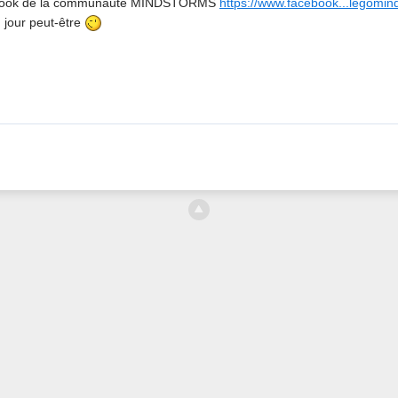
acebook de la communauté MINDSTORMS
https://www.facebook...legomin
n jour peut-être