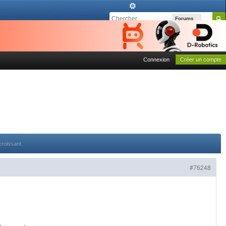
Forums
Connexion
Créer un compte
croissant
#76248