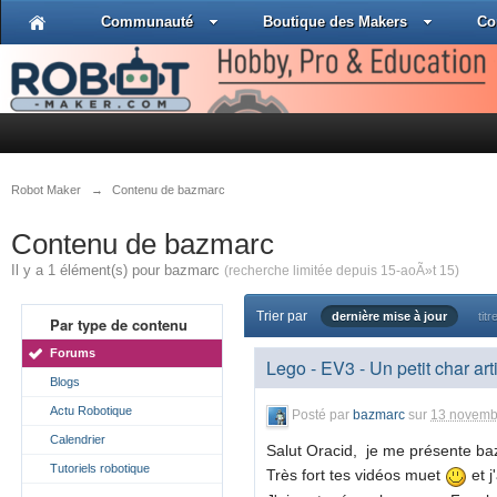
Communauté
Boutique des Makers
Co
Robot Maker
→
Contenu de bazmarc
Contenu de bazmarc
Il y a 1 élément(s) pour bazmarc
(recherche limitée depuis 15-aoÃ»t 15)
Trier par
dernière mise à jour
titr
Par type de contenu
Forums
Lego - EV3 - Un petit char art
Blogs
Actu Robotique
Posté par
bazmarc
sur
13 novemb
Calendrier
Salut Oracid, je me présente ba
Tutoriels robotique
Très fort tes vidéos muet
et j