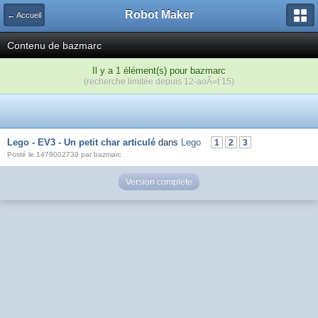
Robot Maker
← Accueil
Contenu de bazmarc
Il y a 1 élément(s) pour bazmarc
(recherche limitée depuis 12-aoÃ»t 15)
Lego - EV3 - Un petit char articulé
dans
Lego
1
2
3
Posté le 1479002739 par bazmarc
Version complète