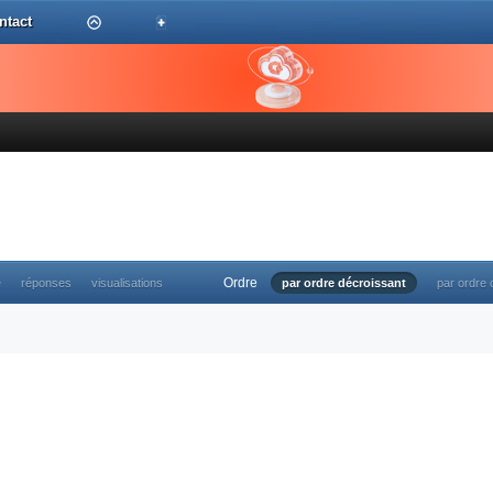
ntact
Ordre
e
réponses
visualisations
par ordre décroissant
par ordre 