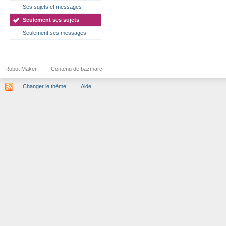
Ses sujets et messages
Seulement ses sujets
Seulement ses messages
Robot Maker
→
Contenu de bazmarc
Changer le thème
Aide