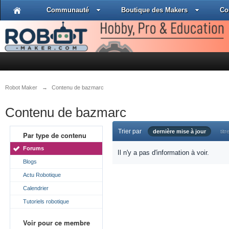
Communauté
Boutique des Makers
Co
Robot Maker
→
Contenu de bazmarc
Contenu de bazmarc
Trier par
dernière mise à jour
titr
Par type de contenu
Forums
Il n'y a pas d'information à voir.
Blogs
Actu Robotique
Calendrier
Tutoriels robotique
Voir pour ce membre