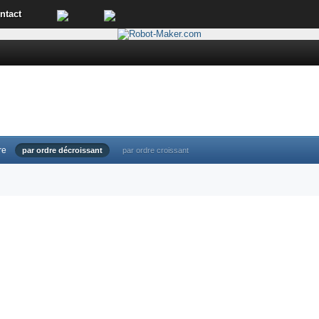
ntact
re
par ordre décroissant
par ordre croissant