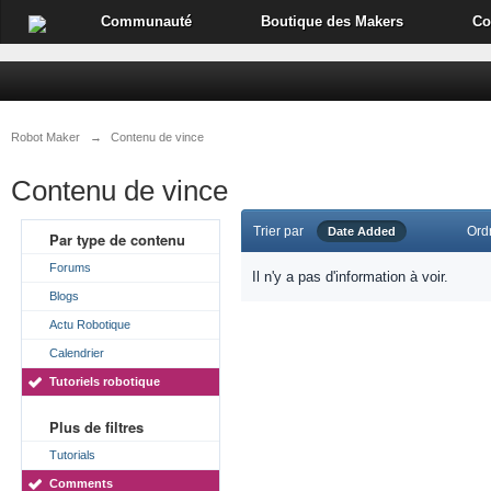
Communauté
Boutique des Makers
Co
Robot Maker
→
Contenu de vince
Contenu de vince
Trier par
Ord
Date Added
Par type de contenu
Forums
Il n'y a pas d'information à voir.
Blogs
Actu Robotique
Calendrier
Tutoriels robotique
Plus de filtres
Tutorials
Comments