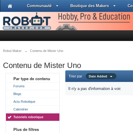
Communauté
Boutique des Makers
Co
Robot Maker
→
Contenu de Mister Uno
Contenu de Mister Uno
Trier par
Date Added
Par type de contenu
Forums
Il n'y a pas d'information à voir.
Blogs
Actu Robotique
Calendrier
Tutoriels robotique
Plus de filtres