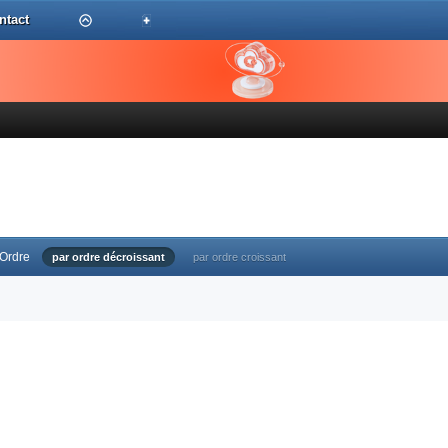
ntact
Ordre
par ordre décroissant
par ordre croissant