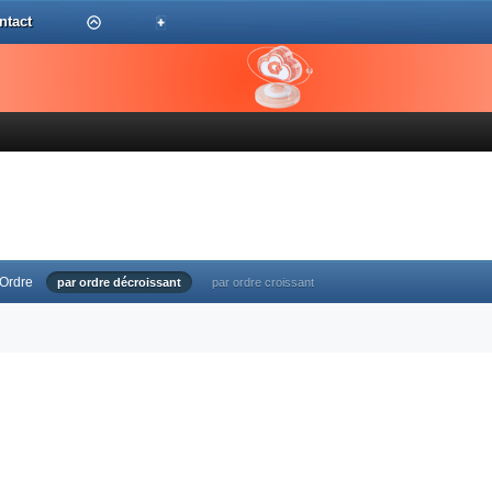
ntact
Ordre
par ordre décroissant
par ordre croissant