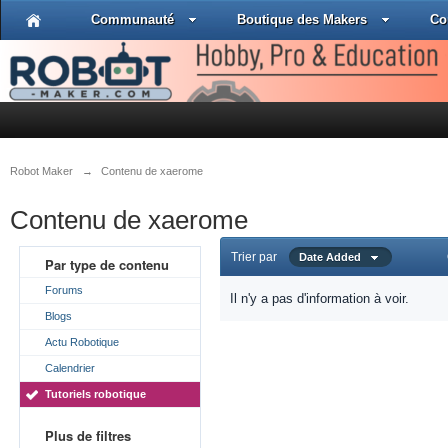
Communauté
Boutique des Makers
Co
Robot Maker
→
Contenu de xaerome
Contenu de xaerome
Trier par
Date Added
Par type de contenu
Forums
Il n'y a pas d'information à voir.
Blogs
Actu Robotique
Calendrier
Tutoriels robotique
Plus de filtres