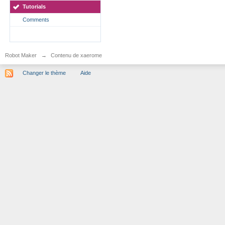
Tutorials
Comments
Robot Maker
→
Contenu de xaerome
Changer le thème
Aide