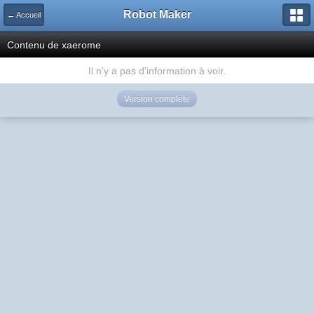
Robot Maker
← Accueil
Contenu de xaerome
Il n'y a pas d'information à voir.
Version complète