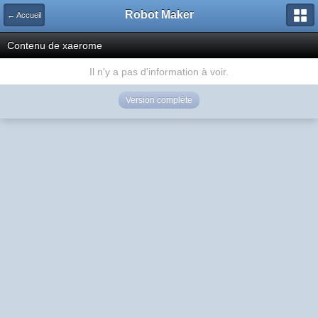
Robot Maker
← Accueil
Contenu de xaerome
Il n'y a pas d'information à voir.
Version complète