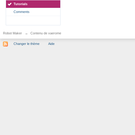
Tutorials
Comments
Robot Maker
→
Contenu de xaerome
Changer le thème
Aide