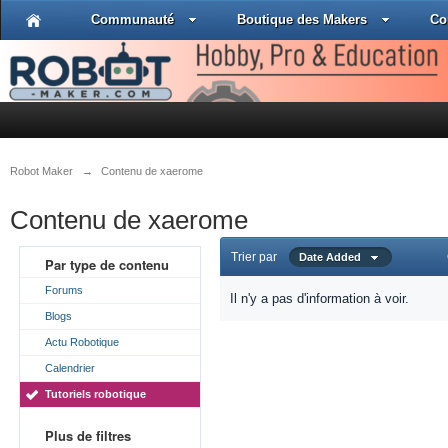
Communauté
Boutique des Makers
Co
Robot Maker
→
Contenu de xaerome
Contenu de xaerome
Trier par
Date Added
Par type de contenu
Forums
Il n'y a pas d'information à voir.
Blogs
Actu Robotique
Calendrier
Tutoriels robotique
Plus de filtres