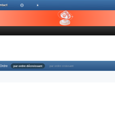
ntact
Ordre
par ordre décroissant
par ordre croissant