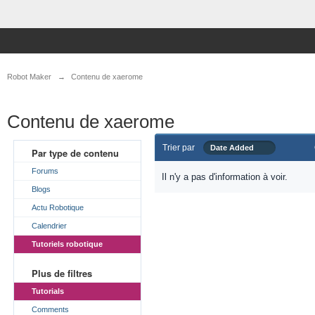
Robot Maker
→
Contenu de xaerome
Contenu de xaerome
Trier par
Date Added
Par type de contenu
Forums
Il n'y a pas d'information à voir.
Blogs
Actu Robotique
Calendrier
Tutoriels robotique
Plus de filtres
Tutorials
Comments