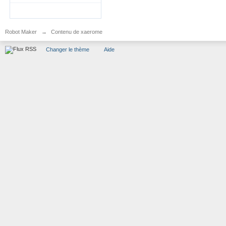
Robot Maker
→
Contenu de xaerome
Changer le thème
Aide