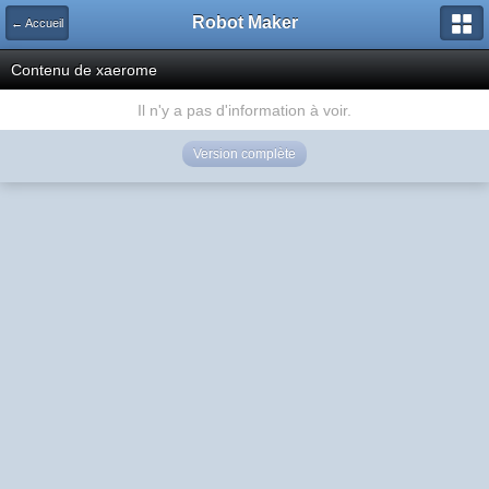
Robot Maker
← Accueil
Contenu de xaerome
Il n'y a pas d'information à voir.
Version complète