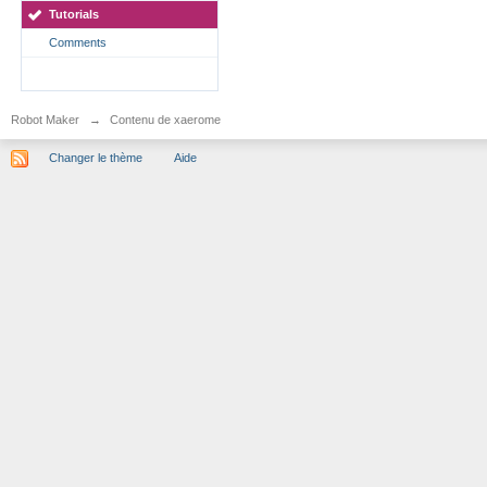
Tutorials
Comments
Robot Maker
→
Contenu de xaerome
Changer le thème
Aide