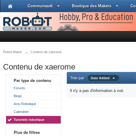
Communauté
Boutique des Makers
Co
Robot Maker
→
Contenu de xaerome
Contenu de xaerome
Trier par
Date Added
Par type de contenu
Forums
Il n'y a pas d'information à voir.
Blogs
Actu Robotique
Calendrier
Tutoriels robotique
Plus de filtres