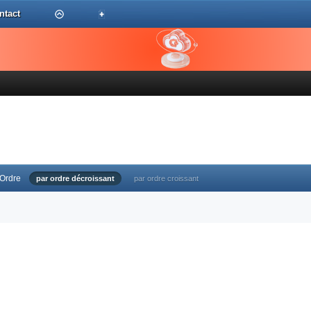
ntact
Ordre
par ordre décroissant
par ordre croissant